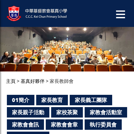
主頁
基真好夥伴
家長教師會
01簡介
家長教育
家長義工團隊
家長親子活動
家校茶聚
家教會活動室
家教會會訊
家教會會章
執行委員會