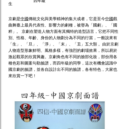
四年級
生
京劇是
中國
傳統文化與美學精神的集大成者，它是至今
中國
戲
曲舞臺上最具代表性、影響力的劇種，被譽為「國劇」、「國
粹」。 京劇在塑造人物方面有其獨特的造型語言，它把不同性
別、性格、年齡、身份的人物劃分為不同的行當，一般說來有
「生」、「旦」、「淨」、「末」、「丑」五大類 。由於京劇
人物造型形象鮮明、風格多樣，有強烈的劇場效果，所以易於
激起觀眾的欣賞興趣。京劇角色有不同的臉部化妝，部份用各
種色彩和圖案勾勒臉譜，而四年級的同學，這次有機會認識中
國京劇的臉譜，並各自設計出不同的臉譜，各有特色，大家也
來欣賞一下吧！