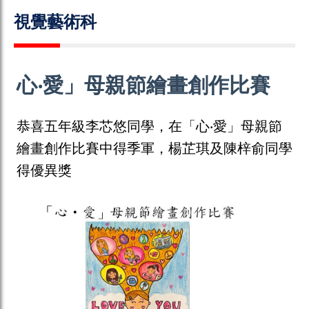
視覺藝術科
心‧愛」母親節繪畫創作比賽
恭喜五年級李芯悠同學，在「心‧愛」母親節
繪畫創作比賽中得季軍，楊芷琪及陳梓俞同學
得優異獎