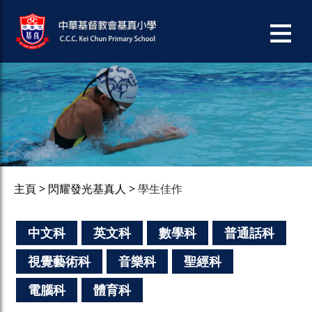
主頁
閃耀發光基真人
學生佳作
中文科
英文科
數學科
普通話科
視覺藝術科
音樂科
聖經科
電腦科
體育科