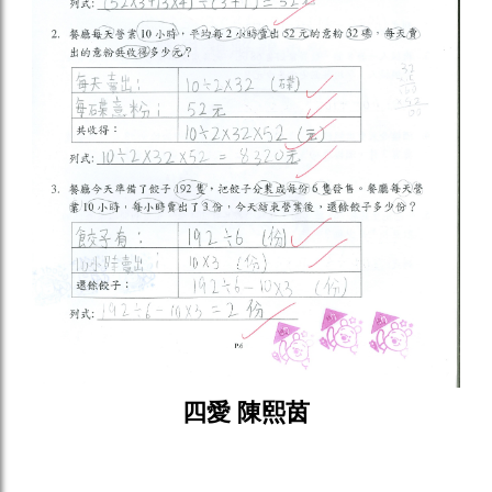
四愛 陳熙茵