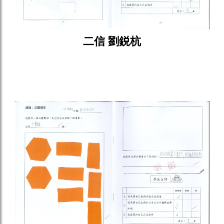
二信 劉鋭杭