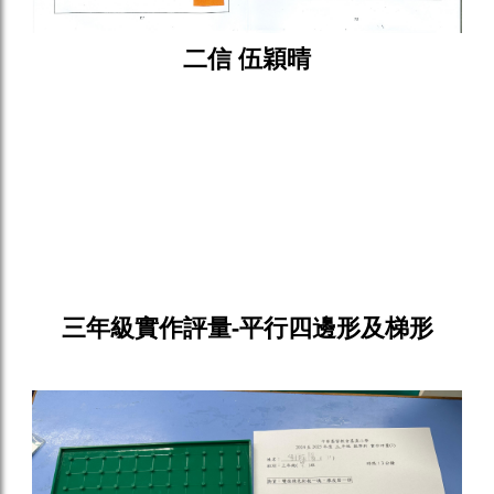
二信 伍穎晴
三年級實作評量-平行四邊形及梯形