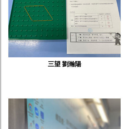
三望 劉瀚陽