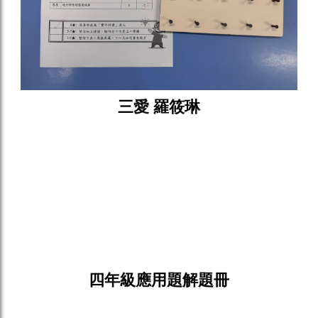
三愛 羅筱琳
四年級應用題解題冊