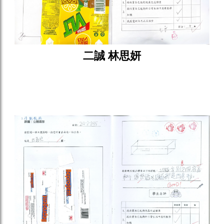
二誠 林思妍