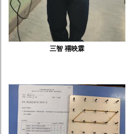
三智 禤映霖