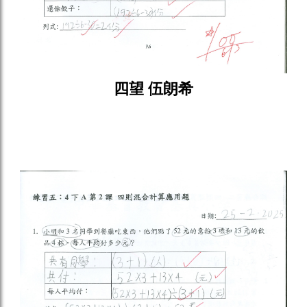
四望 伍朗希