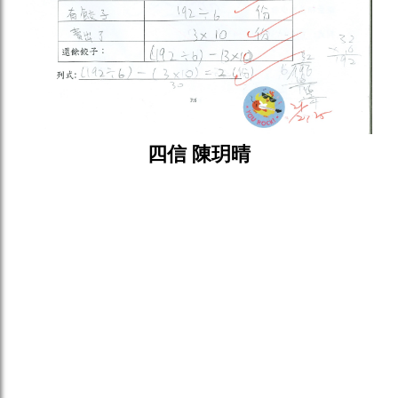
四信 陳玥晴