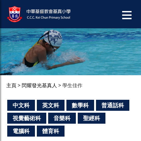
主頁
閃耀發光基真人
學生佳作
中文科
英文科
數學科
普通話科
視覺藝術科
音樂科
聖經科
電腦科
體育科