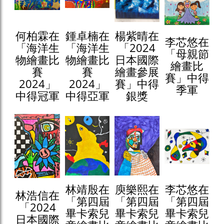
何柏霖在
鍾卓楠在
楊紫晴在
李芯悠在
「海洋生
「海洋生
「2024
「母親節
物繪畫比
物繪畫比
日本國際
繪畫比
賽
賽
繪畫參展
賽」中得
2024」
2024」
賽」中得
季軍
中得冠軍
中得亞軍
銀獎
林靖殷在
庾樂熙在
李芯悠在
林浩信在
「第四屆
「第四屆
「第四屆
「2024
畢卡索兒
畢卡索兒
畢卡索兒
日本國際