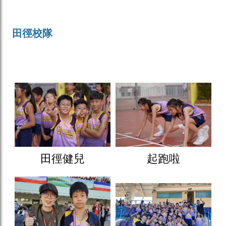
田徑校隊
田徑健兒
起跑啦