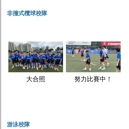
非撞式欖球校隊
大合照
努力比賽中！
游泳校隊