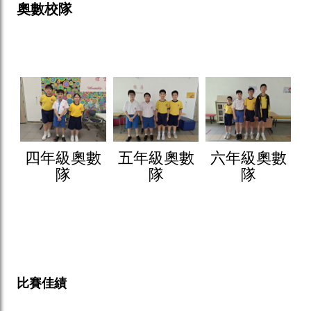
奧數校隊
四年級奧數
五年級奧數
六年級奧數
隊
隊
隊
比賽佳績