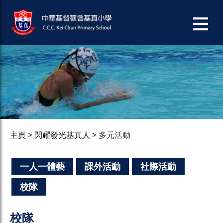
主頁
閃耀發光基真人
多元活動
一人一體藝
課外活動
社際活動
校隊
校隊