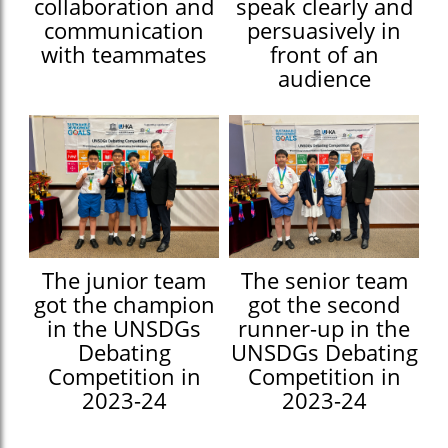
collaboration and
speak clearly and
communication
persuasively in
with teammates
front of an
audience
The junior team
The senior team
got the champion
got the second
in the UNSDGs
runner-up in the
Debating
UNSDGs Debating
Competition in
Competition in
2023-24
2023-24