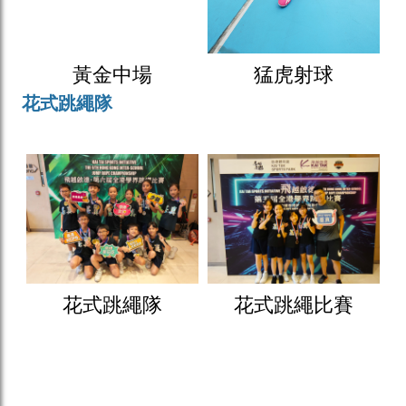
黃金中場
猛虎射球
花式跳繩隊
花式跳繩隊
花式跳繩比賽