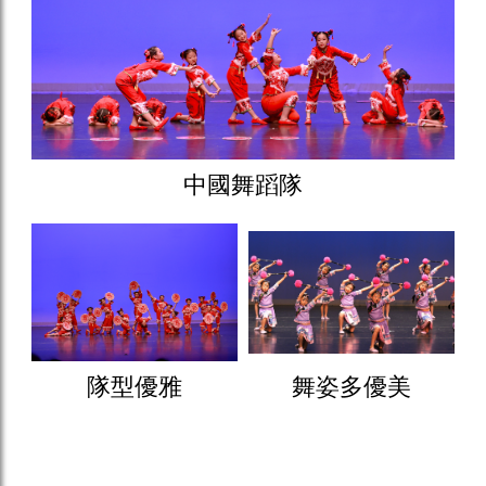
中國舞蹈隊
隊型優雅
舞姿多優美