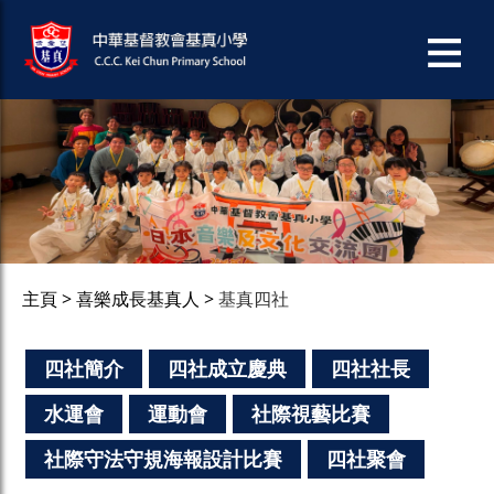
主頁
喜樂成長基真人
基真四社
四社簡介
四社成立慶典
四社社長
水運會
運動會
社際視藝比賽
社際守法守規海報設計比賽
四社聚會