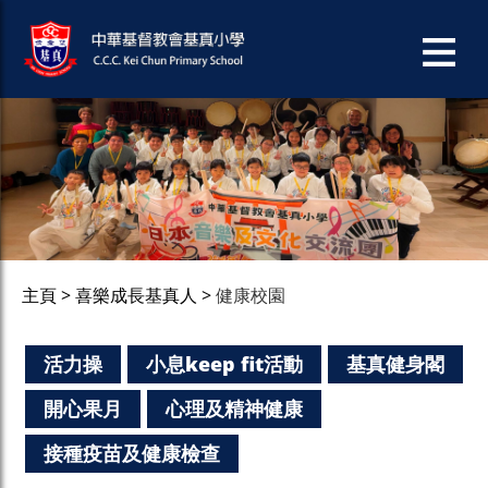
主頁
喜樂成長基真人
健康校園
活力操
小息keep fit活動
基真健身閣
開心果月
心理及精神健康
接種疫苗及健康檢查