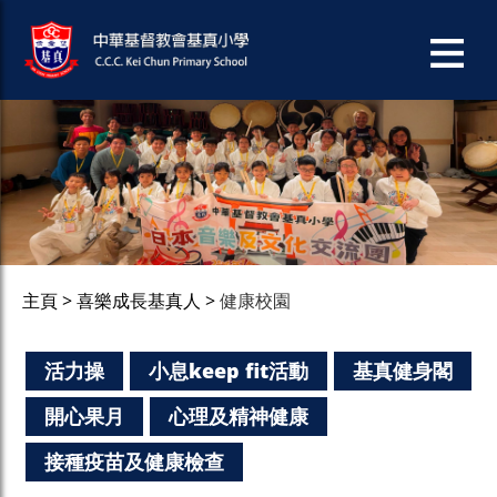
主頁
喜樂成長基真人
健康校園
活力操
小息keep fit活動
基真健身閣
開心果月
心理及精神健康
接種疫苗及健康檢查