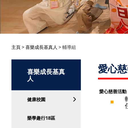
主頁
喜樂成長基真人
輔導組
愛心慈
喜樂成長基真
人
愛心慈善活動
健康校園
樂學趣行18區