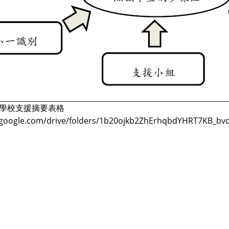
學年 學校支援摘要表格
e.google.com/drive/folders/1b20ojkb2ZhErhqbdYHRT7KB_bvc