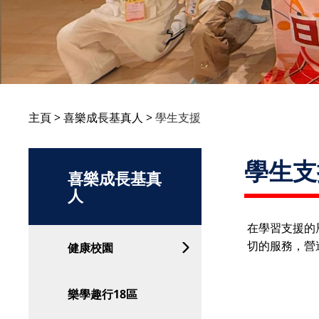
主頁
喜樂成長基真人
學生支援
學生支
喜樂成長基真
人
在學習支援的
切的服務，營
健康校園
樂學趣行18區