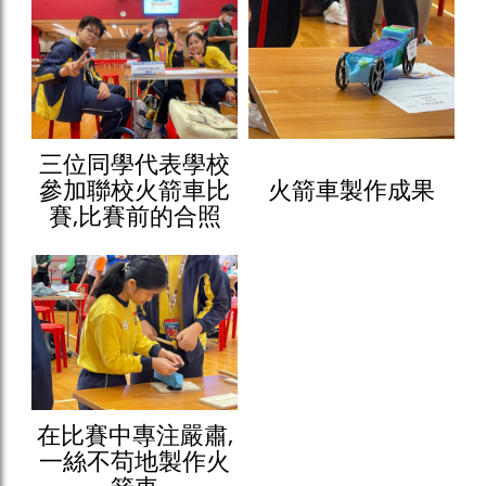
三位同學代表學校
參加聯校火箭車比
火箭車製作成果
賽,比賽前的合照
在比賽中專注嚴肅,
一絲不苟地製作火