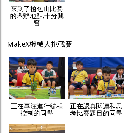
來到了搶包山比賽
的舉辦地點,十分興
奮
MakeX機械人挑戰賽
正在專注進行編程
正在認真閱讀和思
控制的同學
考比賽題目的同學