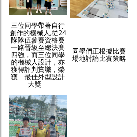
三位同學帶著自行
創作的機械人,從24
隊隊伍參賽資格賽
一路晉級至總決賽
同學們正根據比賽
四強，而三位同學
場地討論比賽策略
的機械人設計，亦
獲得評判賞識，榮
獲「最佳外型設計
大獎」