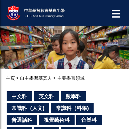
主頁
自主學習基真人
主要學習領域
中文科
英文科
數學科
常識科（人文)
常識科（科學)
普通話科
視覺藝術科
音樂科