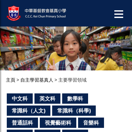
主頁
自主學習基真人
主要學習領域
中文科
英文科
數學科
常識科（人文)
常識科（科學)
普通話科
視覺藝術科
音樂科