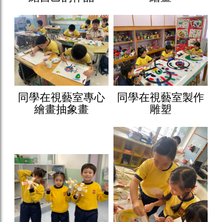
同學在視藝室專心
同學在視藝室製作
繪畫抽象畫
雕塑