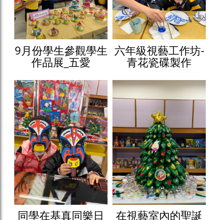
9月份學生參觀學生
六年級視藝工作坊-
作品展_五愛
青花瓷碟製作
同學在基真同樂日
在視藝室內的聖誕