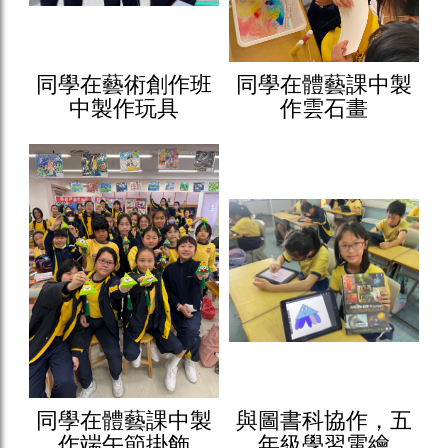
同學在藝術創作班
同學在體藝課中製
中製作玩具
作雲石畫
同學在體藝課中製
與圖書科協作，五
作端午節掛飾
年級學習電繪