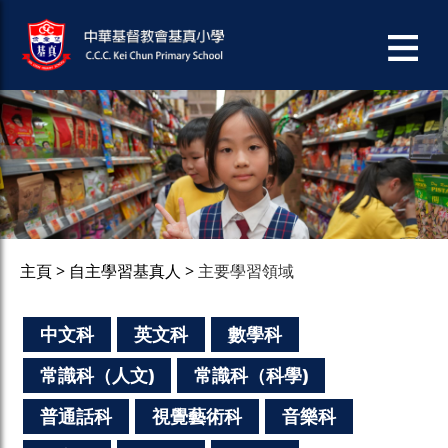
主頁
自主學習基真人
主要學習領域
中文科
英文科
數學科
常識科（人文)
常識科（科學)
普通話科
視覺藝術科
音樂科