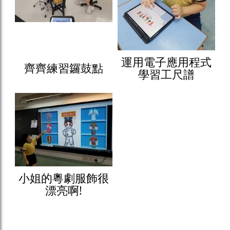
運用電子應用程式
齊齊練習鑼鼓點
學習工尺譜
小姐的粵劇服飾很
漂亮啊!