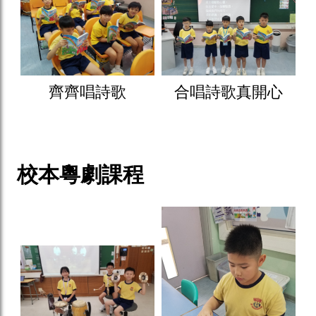
齊齊唱詩歌
合唱詩歌真開心
校本粵劇課程