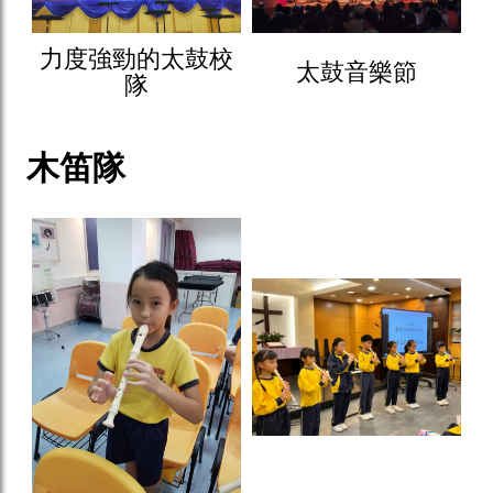
力度強勁的太鼓校
太鼓音樂節
隊
木笛隊