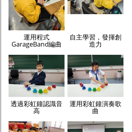
運用程式
自主學習，發揮創
GarageBand編曲
造力
透過彩虹鐘認識音
運用彩虹鐘演奏歌
高
曲