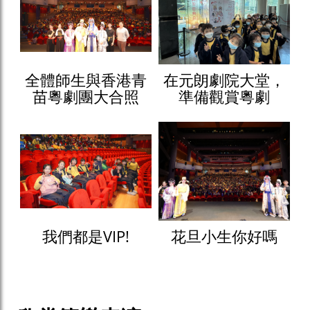
全體師生與香港青
在元朗劇院大堂，
苗粵劇團大合照
準備觀賞粵劇
我們都是VIP!
花旦小生你好嗎