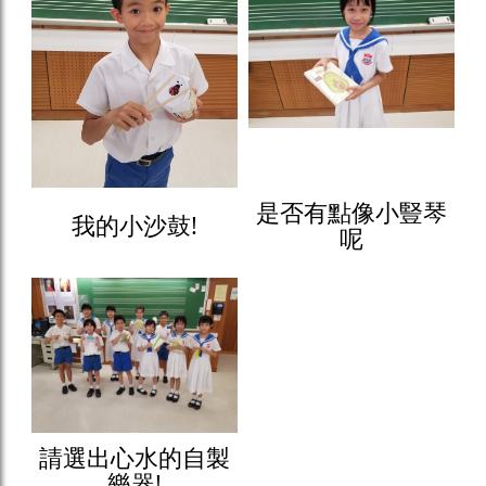
是否有點像小豎琴
我的小沙鼓!
呢
請選出心水的自製
樂器!