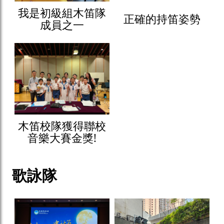
我是初級組木笛隊
正確的持笛姿勢
成員之一
木笛校隊獲得聯校
音樂大賽金獎!
歌詠隊