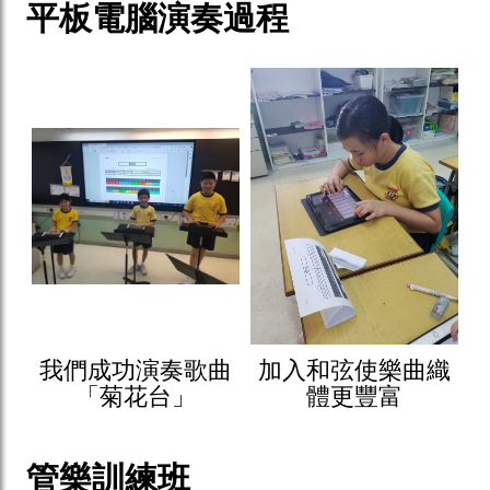
平板電腦演奏過程
我們成功演奏歌曲
加入和弦使樂曲織
「菊花台」
體更豐富
管樂訓練班