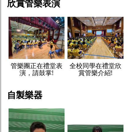
欣賞管樂表演
管樂團正在禮堂表
全校同學在禮堂欣
演，請鼓掌!
賞管樂介紹!
自製樂器