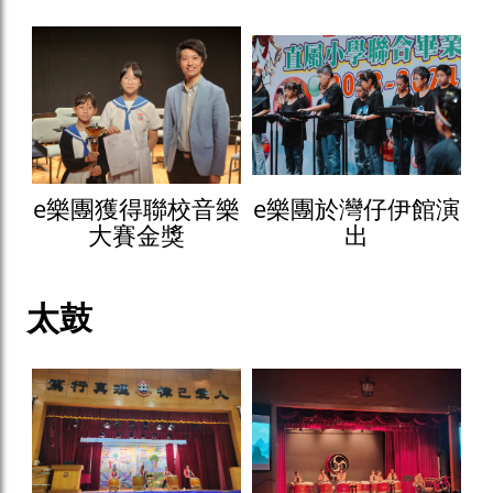
e樂團獲得聯校音樂
e樂團於灣仔伊館演
大賽金獎
出
太鼓