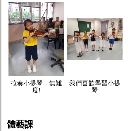
拉奏小提琴，無難
我們喜歡學習小提
度!
琴
體藝課