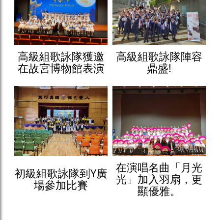
高級組歌詠隊獲邀
高級組歌詠隊陣容
在故宮博物館表演
鼎盛!
在演唱名曲「月光
初級組歌詠隊到Y廣
光」加入羽扇，更
場參加比賽
顯優雅。