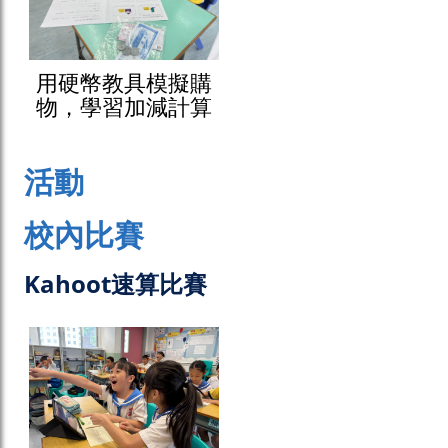
用硬幣教具模擬購
物，學習加減計算
活動
校內比賽
Kahoot速算比賽