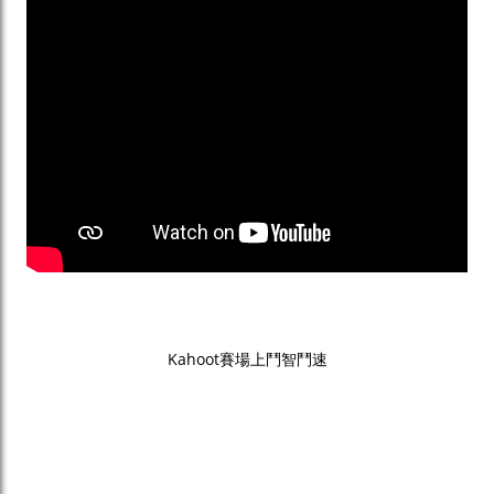
Kahoot賽場上鬥智鬥速