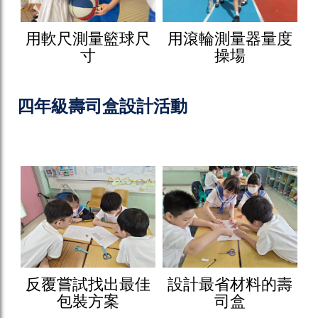
用軟尺測量籃球尺
用滾輪測量器量度
寸
操場
四年級壽司盒設計活動
反覆嘗試找出最佳
設計最省材料的壽
包裝方案
司盒