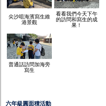
看看我們今天下午
尖沙咀海濱寫生維
的訪問和寫生的成
港景觀
果！
普通話訪問加海旁
寫生
六年級圓面積活動