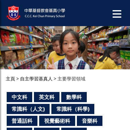
主頁
自主學習基真人
主要學習領域
中文科
英文科
數學科
常識科（人文)
常識科（科學)
普通話科
視覺藝術科
音樂科