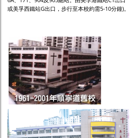
6A、171、904及905總站。由美孚港鐵站C1出口
或美孚西鐵站G出口，步行至本校約需5-10分鐘)。