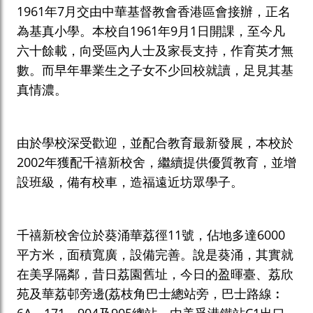
1961年7月交由中華基督教會香港區會接辦，正名
為基真小學。本校自1961年9月1日開課，至今凡
六十餘載，向受區內人士及家長支持，作育英才無
數。而早年畢業生之子女不少回校就讀，足見其基
真情濃。
由於學校深受歡迎，並配合教育最新發展，本校於
2002年獲配千禧新校舍，繼續提供優質教育，並增
設班級，備有校車，造福遠近坊眾學子。
千禧新校舍位於葵涌華荔徑11號，佔地多達6000
平方米，面積寬廣，設備完善。說是葵涌，其實就
在美孚隔鄰，昔日荔園舊址，今日的盈暉臺、荔欣
苑及華荔邨旁邊(荔枝角巴士總站旁，巴士路線︰