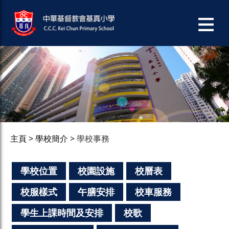
主頁
學校簡介
學校事務
學校位置
校園設施
校曆表
校服樣式
午膳安排
校車服務
學生上課時間及安排
校歌