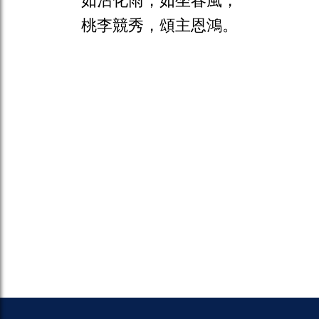
桃李競秀，頌主恩鴻。