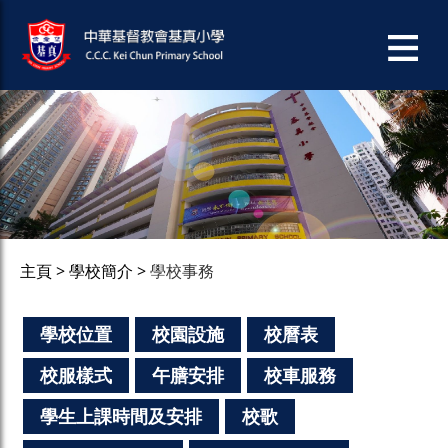
主頁
學校簡介
學校事務
學校位置
校園設施
校曆表
校服樣式
午膳安排
校車服務
學生上課時間及安排
校歌